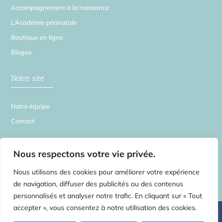
Accompagnement à la naissance
L’Académie périnatale
Boutique en ligne
Blogue
Notre site
Notre équipe
Contact
La Source en Soi
Nous respectons votre vie privée.
Nous utilisons des cookies pour améliorer votre expérience
de navigation, diffuser des publicités ou des contenus
personnalisés et analyser notre trafic. En cliquant sur « Tout
accepter », vous consentez à notre utilisation des cookies.
©
2026 La Source en Soi – Tous droits réservés | Centre de médecines
complémentaires pour toute la famille –
2554 rue Beaubien E. Montréal H1Y