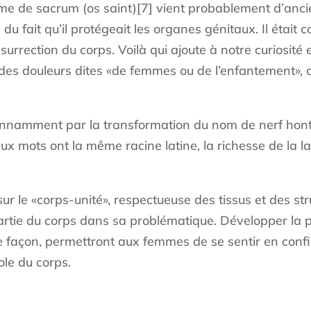
ême de sacrum (os saint)[7] vient probablement d’anc
tre du fait qu’il protégeait les organes génitaux. Il ét
résurrection du corps. Voilà qui ajoute à notre curiosité 
des douleurs dites «de femmes ou de l’enfantement»,
onnamment par la transformation du nom de nerf honte
eux mots ont la même racine latine, la richesse de la
r le «corps-unité», respectueuse des tissus et des st
e partie du corps dans sa problématique. Développer la p
te façon, permettront aux femmes de se sentir en conf
ole du corps.