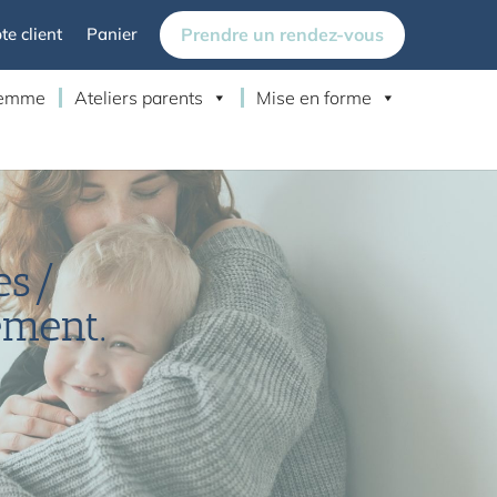
Prendre un rendez-vous
e client
Panier
 femme
Ateliers parents
Mise en forme
es/
ement.