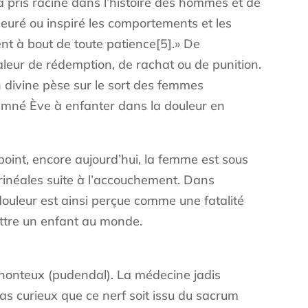
 a pris racine dans l’histoire des hommes et de
apeuré ou inspiré les comportements et les
ient à bout de toute patience[5].» De
aleur de rédemption, de rachat ou de punition.
n divine pèse sur le sort des femmes
amné Ève à enfanter dans la douleur en
 point, encore aujourd’hui, la femme est sous
érinéales suite à l’accouchement. Dans
 douleur est ainsi perçue comme une fatalité
ettre un enfant au monde.
rf honteux (pudendal). La médecine jadis
pas curieux que ce nerf soit issu du sacrum