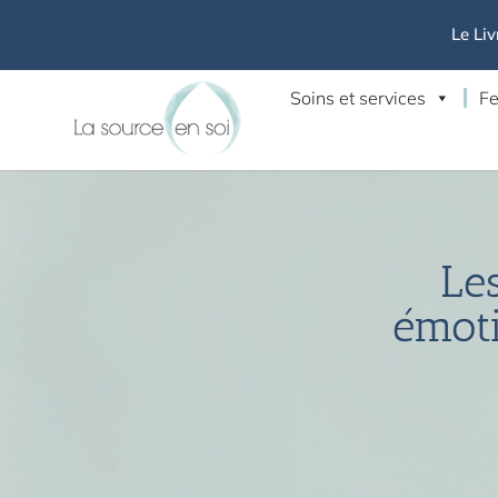
Le Liv
Soins et services
Fe
Le
émoti