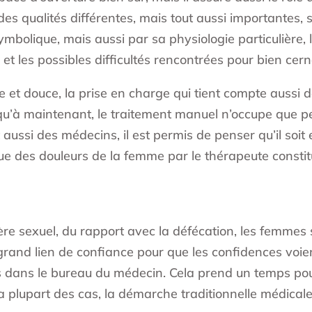
 des qualités différentes, mais tout aussi importantes, s
ymbolique, mais aussi par sa physiologie particulière,
t les possibles difficultés rencontrées pour bien cern
t douce, la prise en charge qui tient compte aussi d
squ’à maintenant, le traitement manuel n’occupe que p
ussi des médecins, il est permis de penser qu’il soit ef
ique des douleurs de la femme par le thérapeute const
re sexuel, du rapport avec la défécation, les femmes s
un grand lien de confiance pour que les confidences voi
ées dans le bureau du médecin. Cela prend un temps po
 plupart des cas, la démarche traditionnelle médicale