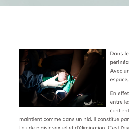
Dans le
périnéa
Avec un
espace,
En effe
entre le
contien
maintient comme dans un nid. Il constitue par 
lieu de plaisir sexuel et d’élimination. C’est l