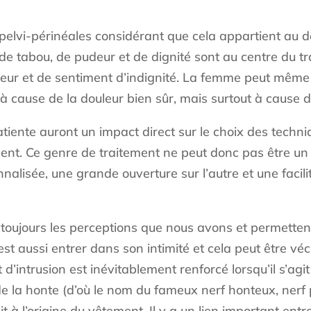
lvi-périnéales considérant que cela appartient au doma
 de tabou, de pudeur et de dignité sont au centre du t
eur et de sentiment d’indignité. La femme peut même a
 à cause de la douleur bien sûr, mais surtout à cause 
tiente auront un impact direct sur le choix des techniq
ement. Ce genre de traitement ne peut donc pas être u
isée, une grande ouverture sur l’autre et une facili
oujours les perceptions que nous avons et permettent 
est aussi entrer dans son intimité et cela peut être v
intrusion est inévitablement renforcé lorsqu’il s’agit
r de la honte (d’où le nom du fameux nerf honteux, ner
it à l’origine du vêtement. Il y a un lien important ent