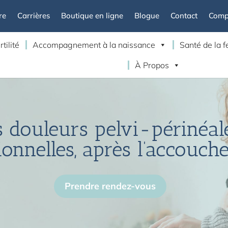
re
Carrières
Boutique en ligne
Blogue
Contact
Compt
rtilité
Accompagnement à la naissance
Santé de la
À Propos
s douleurs pelvi-périnéal
onnelles, après l’accouch
Prendre rendez-vous