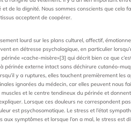
ité et de la dignité. Nous sommes conscients que cela 
s tissus acceptent de coopérer.
issement lourd sur les plans culturel, affectif, émotion
vent en détresse psychologique, en particulier lorsqu
u périnée «cache-misère»[3] qui décrit bien ce que c’e
s à périnée externe intact sans déchirure cutanéo-muq
squ’il y a ruptures, elles touchent premièrement les a
ginales ignorées du médecin, car elles peuvent nous fa
s muscles et le centre tendineux du périnée et donnen
expliquer. Lorsque ces douleurs ne correspondent pas 
 douleur est psychosomatique. Le stress et l’état sympat
 aux symptômes et lorsque l’on a mal, le stress est diff