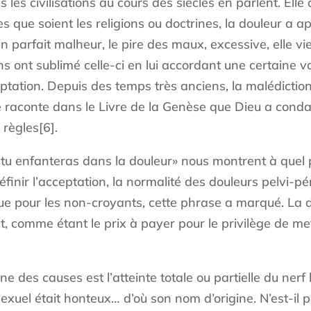
 les civilisations au cours des siècles en parlent. Elle
les que soient les religions ou doctrines, la douleur a 
un parfait malheur, le pire des maux, excessive, elle v
s ont sublimé celle-ci en lui accordant une certaine v
ptation. Depuis des temps très anciens, la malédictio
e raconte dans le Livre de la Genèse que Dieu a cond
 règles[6].
: «tu enfanteras dans la douleur» nous montrent à quel
finir l’acceptation, la normalité des douleurs pelvi-p
s que pour les non-croyants, cette phrase a marqué. La
t, comme étant le prix à payer pour le privilège de m
ne des causes est l’atteinte totale ou partielle du ne
 sexuel était honteux… d’où son nom d’origine. N’est-il 