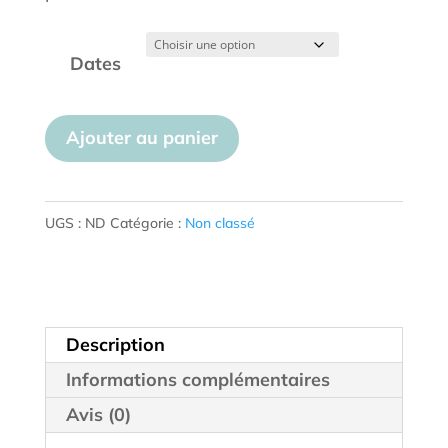
Dates
quantité
Ajouter au panier
de
Cours
prénataux
UGS :
ND
Catégorie :
Non classé
Description
Informations complémentaires
Avis (0)