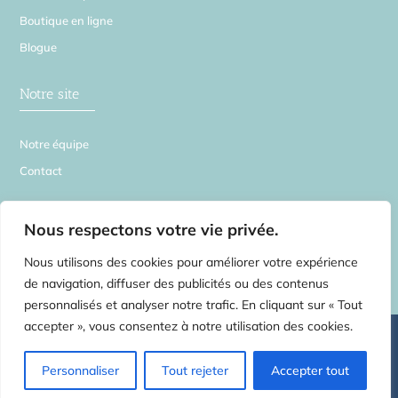
Boutique en ligne
Blogue
Notre site
Notre équipe
Contact
La Source en Soi
Nous respectons votre vie privée.
Nous utilisons des cookies pour améliorer votre expérience
de navigation, diffuser des publicités ou des contenus
personnalisés et analyser notre trafic. En cliquant sur « Tout
accepter », vous consentez à notre utilisation des cookies.
©
2026 La Source en Soi – Tous droits réservés | Centre de médecines
complémentaires pour toute la famille –
2554 rue Beaubien E. Montréal H1Y
1G3 – Rosemont Petite-Patrie
– Tel:
514.750.3735
Massothérapie
Personnaliser
Tout rejeter
Accepter tout
Physiothérapie Ostéopathie Acupuncture Naturopathie Cours prénataux
méthode Bonapace | Une réalisation de
l’AgenceLB