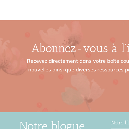
Abonnez-vous à l’i
Recevez directement dans votre boîte cour
nouvelles ainsi que diverses ressources po
Notre blogue
Notre b