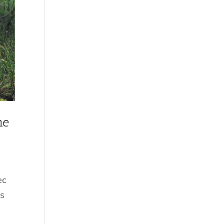
me
ec
es