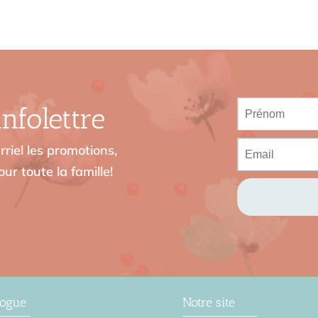
nfolettre
riel les promotions,
ur toute la famille!
logue
Notre site