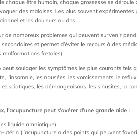
é de chaque être humain, chaque grossesse se déroule 
ovoquer des malaises. Les plus souvent expérimentés 
otionnel et les douleurs au dos.
our de nombreux problèmes qui peuvent survenir pendan
ts secondaires et permet d’éviter le recours à des méd
s malformations fœtales).
eut soulager les symptômes les plus courants tels que : l
e, l’insomnie, les nausées, les vomissements, le reflux
os et sciatiques, les démangeaisons, les sinusites, la 
, l’acupuncture peut s’avérer d’une grande aide :
es liquide amniotique).
a-utérin (l’acupuncture a des points qui peuvent favori