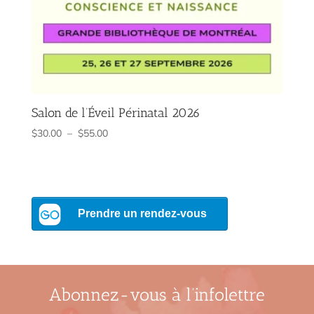
Salon de l’Éveil Périnatal 2026
Plage
$
30.00
–
$
55.00
de
prix :
$30.00
à
$55.00
Abonnez-vous à l’infolettre