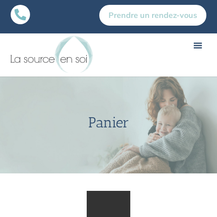

Prendre un rendez-vous
Panier