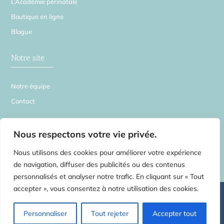
L’Académie périnatale
Boutique en ligne
Blogue
Notre site
Notre équipe
Contact
La Source en Soi
Nous respectons votre vie privée.
Nous utilisons des cookies pour améliorer votre expérience
de navigation, diffuser des publicités ou des contenus
personnalisés et analyser notre trafic. En cliquant sur « Tout
accepter », vous consentez à notre utilisation des cookies.
©
2026 La Source en Soi – Tous droits réservés | Centre de médecines
complémentaires pour toute la famille –
2554 rue Beaubien E. Montréal H1Y
1G3 – Rosemont Petite-Patrie
– Tel:
514.750.3735
Massothérapie
Personnaliser
Tout rejeter
Accepter tout
Physiothérapie Ostéopathie Acupuncture Naturopathie Cours prénataux