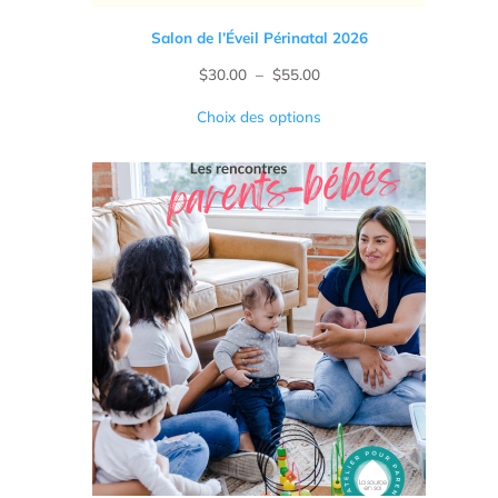
Salon de l’Éveil Périnatal 2026
Plage
$
30.00
–
$
55.00
de
Choix des options
prix :
$30.00
à
$55.00