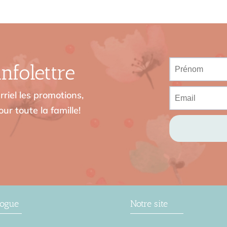
nfolettre
riel les promotions,
ur toute la famille!
logue
Notre site