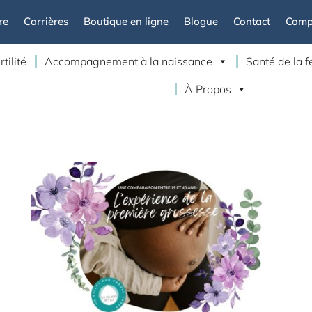
re
Carrières
Boutique en ligne
Blogue
Contact
Compt
rtilité
Accompagnement à la naissance
Santé de la
À Propos