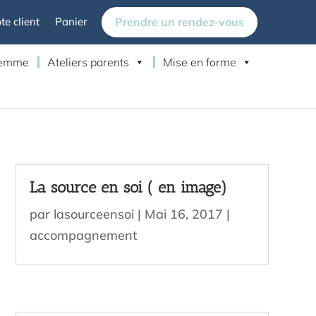
Prendre un rendez-vous
e client
Panier
 femme
Ateliers parents
Mise en forme
La source en soi ( en image)
par
lasourceensoi
|
Mai 16, 2017
|
accompagnement