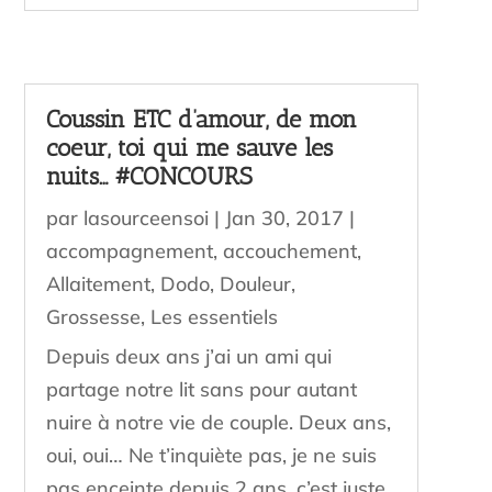
Coussin ETC d’amour, de mon
coeur, toi qui me sauve les
nuits… #CONCOURS
par
lasourceensoi
|
Jan 30, 2017
|
accompagnement
,
accouchement
,
Allaitement
,
Dodo
,
Douleur
,
Grossesse
,
Les essentiels
Depuis deux ans j’ai un ami qui
partage notre lit sans pour autant
nuire à notre vie de couple. Deux ans,
oui, oui… Ne t’inquiète pas, je ne suis
pas enceinte depuis 2 ans, c’est juste