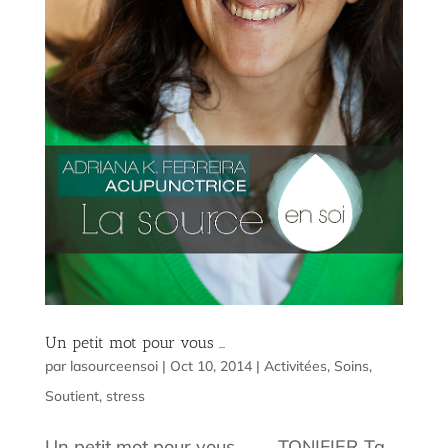
Un petit mot pour vous …
par
lasourceensoi
|
Oct 10, 2014
|
Activitées
,
Soins
,
Soutient
,
stress
Un petit mot pour vous … TONIFIER Ta