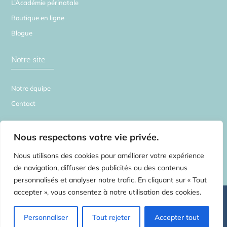
L’Académie périnatale
Boutique en ligne
Blogue
Notre site
Notre équipe
Contact
La Source en Soi
Nous respectons votre vie privée.
Nous utilisons des cookies pour améliorer votre expérience
de navigation, diffuser des publicités ou des contenus
personnalisés et analyser notre trafic. En cliquant sur « Tout
accepter », vous consentez à notre utilisation des cookies.
©
2026 La Source en Soi – Tous droits réservés | Centre de médecines
complémentaires pour toute la famille –
2554 rue Beaubien E. Montréal H1Y
1G3 – Rosemont Petite-Patrie
– Tel:
514.750.3735
Massothérapie
Personnaliser
Tout rejeter
Accepter tout
Physiothérapie Ostéopathie Acupuncture Naturopathie Cours prénataux