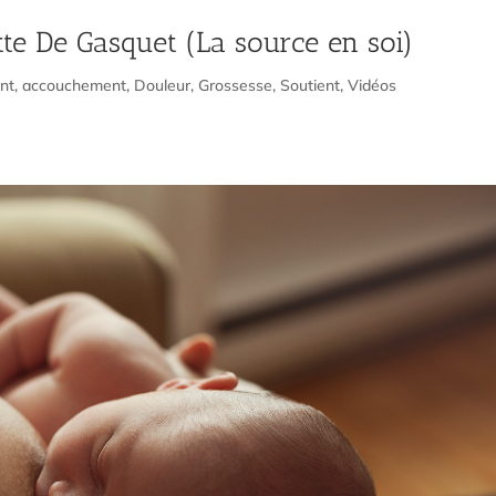
tte De Gasquet (La source en soi)
nt
,
accouchement
,
Douleur
,
Grossesse
,
Soutient
,
Vidéos