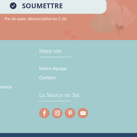
Notre site
Notre équipe
Contact
sance
La Source en Soi