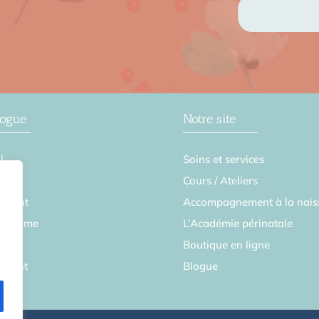
logue
Notre site
l
Soins et services
se
Cours / Ateliers
ement
Accompagnement à la nais
en forme
L’Académie périnatale
Boutique en ligne
parent
Blogue