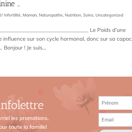
inine …
é/ Infertilité
,
Maman
,
Naturopathe
,
Nutrition
,
Soins
,
Uncategorized
___________________________________ Le Poids d’une
e influence sur son cycle hormonal, donc sur sa capac
 Bonjour ! Je suis...
nfolettre
riel les promotions,
ur toute la famille!