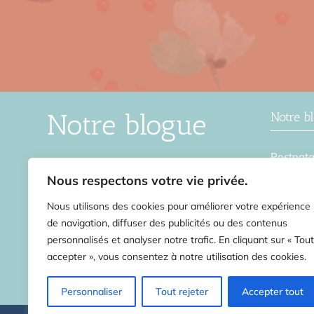
Notre blogue
Notre b
Postnata
Le blogue de la Source en Soi,
Grosses
une ressource intéressante pour
Nous respectons votre vie privée.
ceux et celles qui veulent en
Accouch
Nous utilisons des cookies pour améliorer votre expérience
apprendre davantage sur tout ce
Remise 
qui touche la périnatalité.
de navigation, diffuser des publicités ou des contenus
personnalisés et analyser notre trafic. En cliquant sur « Tout
Stress
accepter », vous consentez à notre utilisation des cookies.
Second 
Découvrir le blogue
Personnaliser
Tout rejeter
Accepter tout