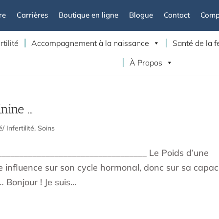
re
Carrières
Boutique en ligne
Blogue
Contact
Compt
rtilité
Accompagnement à la naissance
Santé de la
À Propos
inine …
é/ Infertilité
,
Soins
___________________________________ Le Poids d’une
e influence sur son cycle hormonal, donc sur sa capac
 Bonjour ! Je suis...