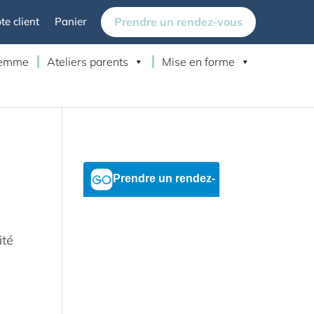
Prendre un rendez-vous
e client
Panier
 femme
Ateliers parents
Mise en forme
ité