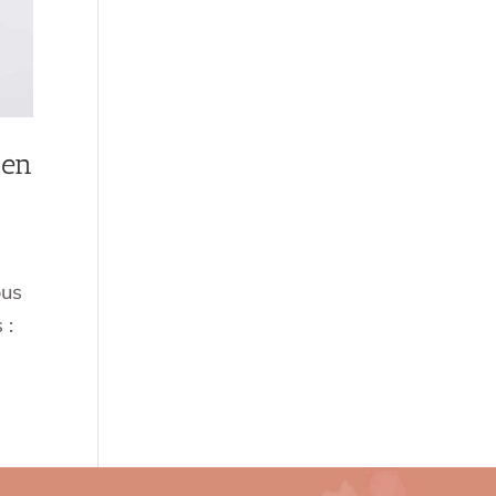
 en
ous
 :