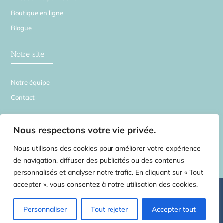
Boutique en ligne
Blogue
Notre site
Notre équipe
Contact
La Source en Soi
Nous respectons votre vie privée.
Nous utilisons des cookies pour améliorer votre expérience
de navigation, diffuser des publicités ou des contenus
personnalisés et analyser notre trafic. En cliquant sur « Tout
accepter », vous consentez à notre utilisation des cookies.
©
2026 La Source en Soi – Tous droits réservés | Centre de médecines
complémentaires pour toute la famille –
2554 rue Beaubien E. Montréal H1Y
1G3 – Rosemont Petite-Patrie
– Tel:
514.750.3735
Massothérapie
Personnaliser
Tout rejeter
Accepter tout
Physiothérapie Ostéopathie Acupuncture Naturopathie Cours prénataux
méthode Bonapace | Une réalisation de
l’AgenceLB