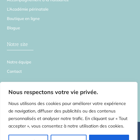
L’Académie périnatale
Boutique en ligne
Blogue
Notre site
Notre équipe
Contact
La Source en Soi
Nous respectons votre vie privée.
Nous utilisons des cookies pour améliorer votre expérience
de navigation, diffuser des publicités ou des contenus
personnalisés et analyser notre trafic. En cliquant sur « Tout
accepter », vous consentez à notre utilisation des cookies.
©
2026 La Source en Soi – Tous droits réservés | Centre de médecines
complémentaires pour toute la famille –
2554 rue Beaubien E. Montréal H1Y
1G3 – Rosemont Petite-Patrie
– Tel:
514.750.3735
Massothérapie