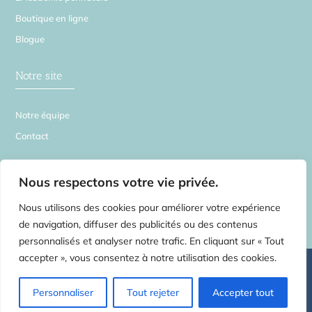
Boutique en ligne
Blogue
Notre site
Notre équipe
Contact
La Source en Soi
Nous respectons votre vie privée.
Nous utilisons des cookies pour améliorer votre expérience
de navigation, diffuser des publicités ou des contenus
personnalisés et analyser notre trafic. En cliquant sur « Tout
accepter », vous consentez à notre utilisation des cookies.
©
2026 La Source en Soi – Tous droits réservés | Centre de médecines
complémentaires pour toute la famille –
2554 rue Beaubien E. Montréal H1Y
1G3 – Rosemont Petite-Patrie
– Tel:
514.750.3735
Massothérapie
Personnaliser
Tout rejeter
Accepter tout
Physiothérapie Ostéopathie Acupuncture Naturopathie Cours prénataux
méthode Bonapace | Une réalisation de
l’AgenceLB