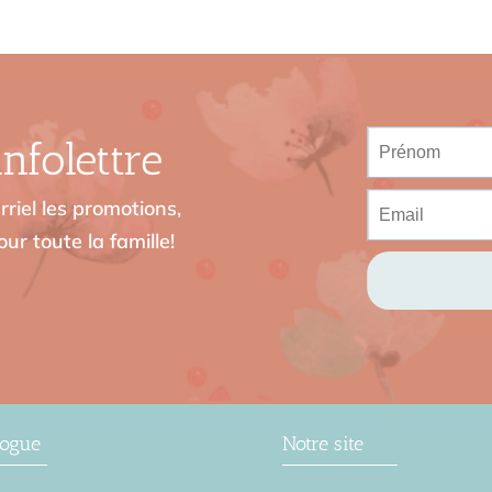
nfolettre
riel les promotions,
ur toute la famille!
logue
Notre site