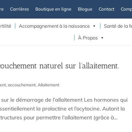
re
Carrières
Boutique en ligne
Blogue
Contact
Compt
rtilité
Accompagnement à la naissance
Santé de la
À Propos
uchement naturel sur l’allaitement.
ent
,
accouchement
,
Allaitement
sur le démarrage de l’allaitement Les hormones qui
sentiellement la prolactine et l’ocytocine. Autant la
tructures pour permettre l’allaitement (grâce à...