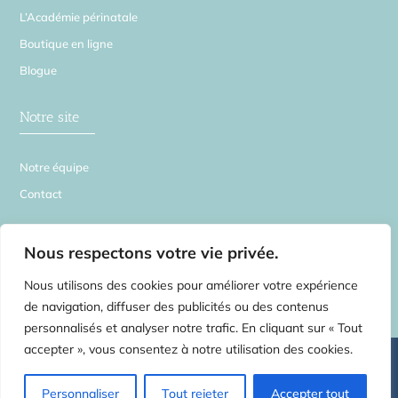
L’Académie périnatale
Boutique en ligne
Blogue
Notre site
Notre équipe
Contact
La Source en Soi
Nous respectons votre vie privée.
Nous utilisons des cookies pour améliorer votre expérience
de navigation, diffuser des publicités ou des contenus
personnalisés et analyser notre trafic. En cliquant sur « Tout
accepter », vous consentez à notre utilisation des cookies.
©
2026 La Source en Soi – Tous droits réservés | Centre de médecines
complémentaires pour toute la famille –
2554 rue Beaubien E. Montréal H1Y
1G3 – Rosemont Petite-Patrie
– Tel:
514.750.3735
Massothérapie
Personnaliser
Tout rejeter
Accepter tout