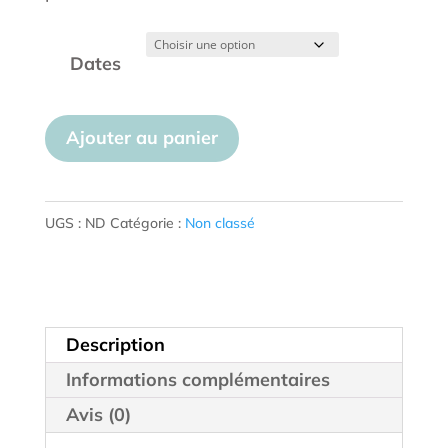
Dates
quantité
Ajouter au panier
de
Cours
prénataux
UGS :
ND
Catégorie :
Non classé
Description
Informations complémentaires
Avis (0)