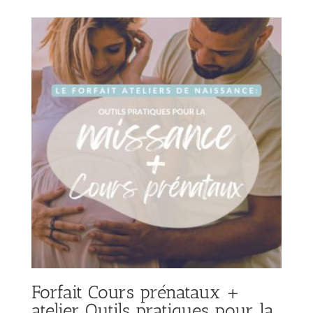
prix :
$30.00
à
$55.00
Forfait Cours prénataux +
atelier Outils pratiques pour la