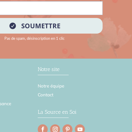
Notre site
Notre équipe
Contact
sance
La Source en Soi