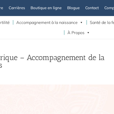
re
Carrières
Boutique en ligne
Blogue
Contact
Compt
rtilité
Accompagnement à la naissance
Santé de la
À Propos
trique – Accompagnement de la
s