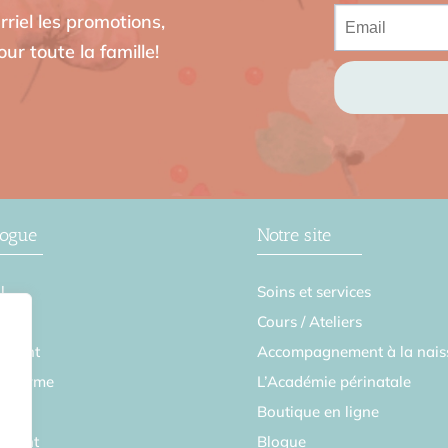
riel les promotions,
ur toute la famille!
logue
Notre site
l
Soins et services
se
Cours / Ateliers
ement
Accompagnement à la nais
en forme
L’Académie périnatale
Boutique en ligne
parent
Blogue