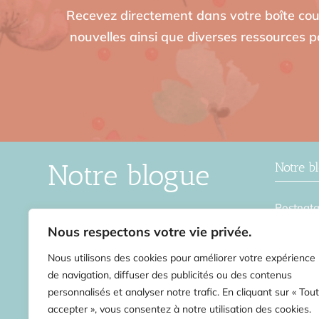
Recevez directement dans votre boîte cour
nouvelles ainsi que diverses ressources po
Notre blogue
Notre b
Postnata
Le blogue de la Source en Soi,
Grosses
une ressource intéressante pour
Nous respectons votre vie privée.
ceux et celles qui veulent en
Accouch
Nous utilisons des cookies pour améliorer votre expérience
apprendre davantage sur tout ce
Remise 
qui touche la périnatalité.
de navigation, diffuser des publicités ou des contenus
personnalisés et analyser notre trafic. En cliquant sur « Tout
Stress
accepter », vous consentez à notre utilisation des cookies.
Second 