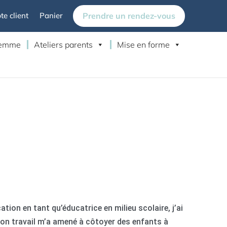
Prendre un rendez-vous
e client
Panier
 femme
Ateliers parents
Mise en forme
tion en tant qu’éducatrice en milieu scolaire, j’ai
mon travail m’a amené à côtoyer des enfants à