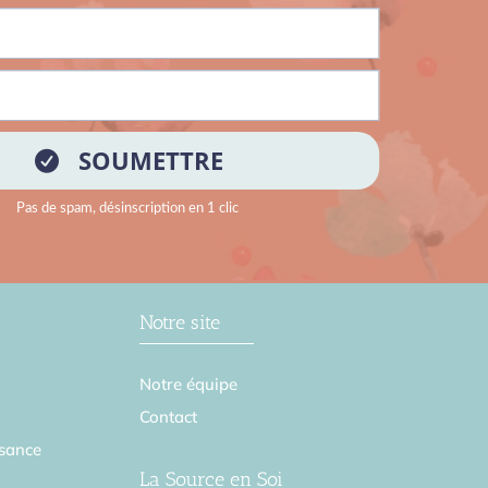
Notre site
Notre équipe
Contact
sance
La Source en Soi