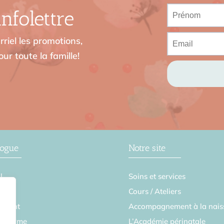
nfolettre
riel les promotions,
ur toute la famille!
logue
Notre site
l
Soins et services
se
Cours / Ateliers
ement
Accompagnement à la nais
en forme
L’Académie périnatale