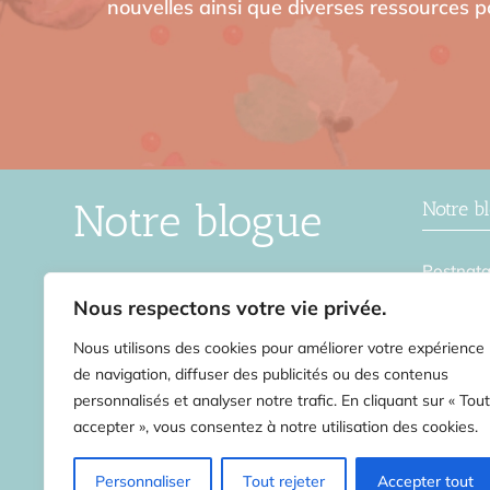
nouvelles ainsi que diverses ressources po
Notre blogue
Notre b
Postnata
Le blogue de la Source en Soi,
Grosses
une ressource intéressante pour
Nous respectons votre vie privée.
ceux et celles qui veulent en
Accouch
Nous utilisons des cookies pour améliorer votre expérience
apprendre davantage sur tout ce
Remise 
qui touche la périnatalité.
de navigation, diffuser des publicités ou des contenus
personnalisés et analyser notre trafic. En cliquant sur « Tout
Stress
accepter », vous consentez à notre utilisation des cookies.
Second 
Découvrir le blogue
Personnaliser
Tout rejeter
Accepter tout