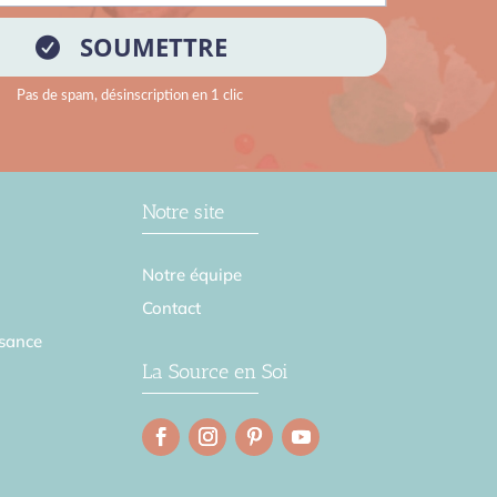
Notre site
Notre équipe
Contact
sance
La Source en Soi