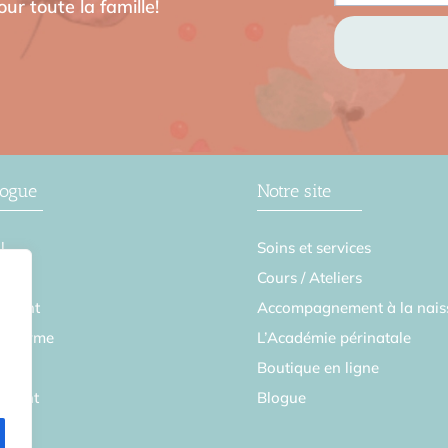
ur toute la famille!
logue
Notre site
l
Soins et services
se
Cours / Ateliers
ement
Accompagnement à la nais
en forme
L’Académie périnatale
Boutique en ligne
parent
Blogue