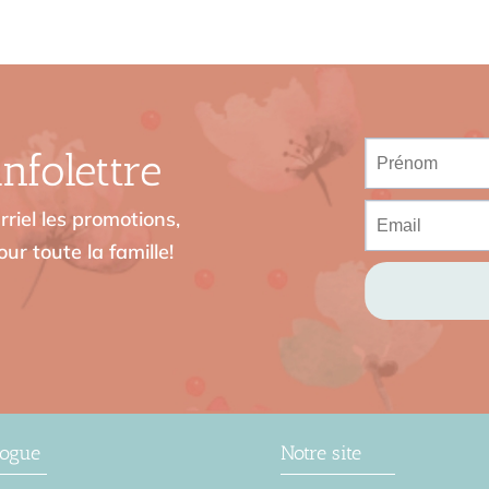
nfolettre
riel les promotions,
ur toute la famille!
logue
Notre site