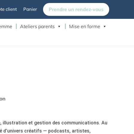
Prendre un rendez-vous
e client
Panier
 femme
Ateliers parents
Mise en forme
ion
, illustration et gestion des communications. Au
été d’univers créatifs — podcasts, artistes,