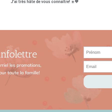
J’ai très hâte de vous connaître! ☀️🧡
nfolettre
riel les promotions,
ur toute la famille!