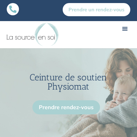

Prendre un rendez-vous
Ceinture de soutien
Physiomat
Prendre rendez-vous