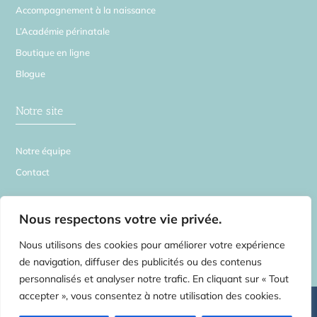
Accompagnement à la naissance
L’Académie périnatale
Boutique en ligne
Blogue
Notre site
Notre équipe
Contact
La Source en Soi
Nous respectons votre vie privée.
Nous utilisons des cookies pour améliorer votre expérience
de navigation, diffuser des publicités ou des contenus
personnalisés et analyser notre trafic. En cliquant sur « Tout
accepter », vous consentez à notre utilisation des cookies.
©
2026 La Source en Soi – Tous droits réservés | Centre de médecines
complémentaires pour toute la famille –
2554 rue Beaubien E. Montréal H1Y