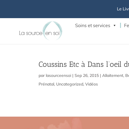
Le Liv
Soins et services
Fe
Coussins Etc à Dans l’oeil 
par
lasourceensoi
|
Sep 26, 2015
|
Allaitement
,
B
Prénatal
,
Uncategorized
,
Vidéos