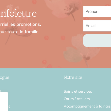
nfolettre
riel les promotions,
ur toute la famille!
logue
Notre site
l
Soins et services
se
Cours / Ateliers
ement
Accompagnement à la nais