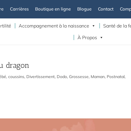
re
Carrières
Boutique en ligne
Blogue
Contact
Compt
rtilité
Accompagnement à la naissance
Santé de la
À Propos
du dragon
ébé
,
coussins
,
Divertissement
,
Dodo
,
Grossesse
,
Maman
,
Postnatal
,