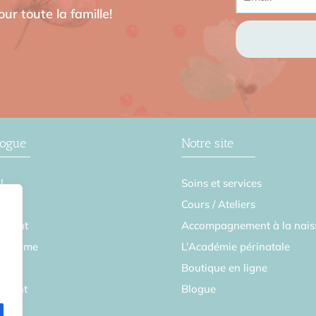
ur toute la famille!
logue
Notre site
l
Soins et services
se
Cours / Ateliers
ement
Accompagnement à la nais
en forme
L’Académie périnatale
Boutique en ligne
parent
Blogue