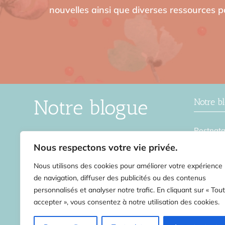
nouvelles ainsi que diverses ressources po
Notre blogue
Notre b
Postnata
Le blogue de la Source en Soi,
Grosses
une ressource intéressante pour
Nous respectons votre vie privée.
ceux et celles qui veulent en
Accouch
Nous utilisons des cookies pour améliorer votre expérience
apprendre davantage sur tout ce
Remise 
qui touche la périnatalité.
de navigation, diffuser des publicités ou des contenus
personnalisés et analyser notre trafic. En cliquant sur « Tout
Stress
accepter », vous consentez à notre utilisation des cookies.
Second 
Découvrir le blogue