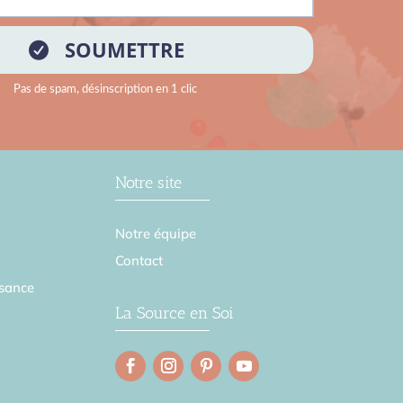
Notre site
Notre équipe
Contact
sance
La Source en Soi