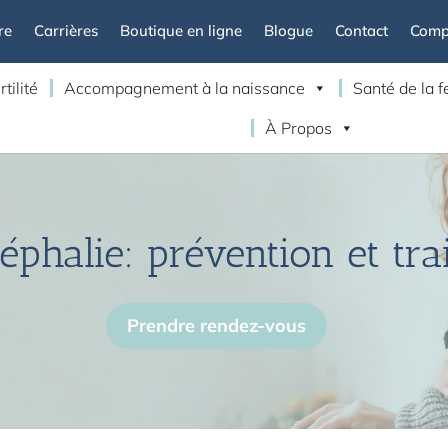
re
Carrières
Boutique en ligne
Blogue
Contact
Compt
rtilité
Accompagnement à la naissance
Santé de la
À Propos
éphalie: prévention et tr
Prendre rendez-vous