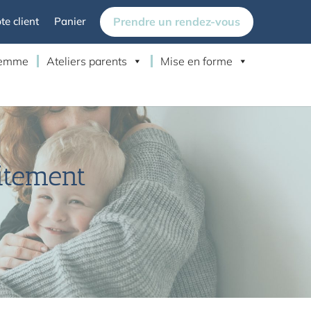
Prendre un rendez-vous
e client
Panier
 femme
Ateliers parents
Mise en forme
aitement