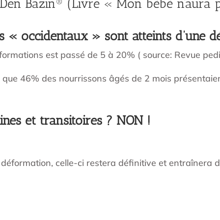
 Den Bazin® (Livre « Mon bébé n’aura pa
 « occidentaux » sont atteints d’une dé
formations est passé de 5 à 20% ( source: Revue pedi
 que 46% des nourrissons âgés de 2 mois présentaien
nes et transitoires ? NON !
e déformation, celle-ci restera définitive et entraîner